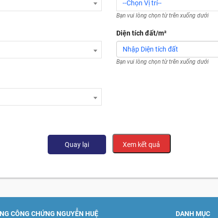
--Chọn Vị trí--
Diện tích đất/m²
Quay lại
Xem kết quả
NG CÔNG CHỨNG NGUYỄN HUỆ
DANH MỤC